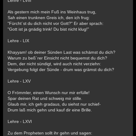
Lehre - LVIII
Als gestern mich mein Fuß ins Weinhaus trug,
Sah einen trunknen Greis ich, den ich frug:
"Fürcht´st du dich nicht vor Gott?" Er aber sprach:
"Gott ist ja gnädig trink! Du bist nicht klug!"
Lehre - LIX
Khayyam! ob deiner Sünden Last was schämst du dich?
Warum zu beß´rer Einsicht nicht bequemst du dich?
Dem, der nicht sündigt, wird auch nicht verziehn:
Vergebung folgt der Sünde - drum was grämst du dich?
Lehre - LXV
O Frömmler, einen Wunsch nur mir erfülle!
Spar deinen Rat und schweig mir stille.
Glaub mir, ich geh gradaus, du siehst nur schief-
Drum laß mich gehn und kauf dir eine Brille.
Lehre - LXVI
Zu dem Propheten sollt ihr gehn und sagen: